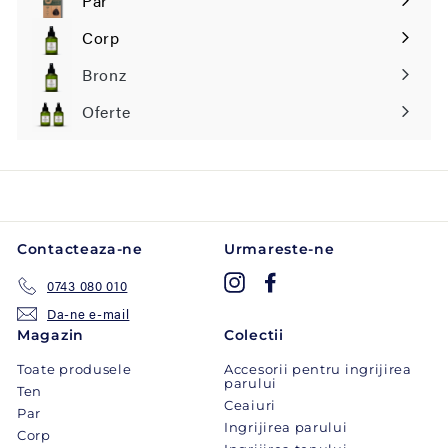
Par
Extinde
submeniul
Corp
Extinde
submeniul
Bronz
Oferte
Contacteaza-ne
Urmareste-ne
Instagram
Facebook
0743 080 010
Da-ne e-mail
Magazin
Colectii
Toate produsele
Accesorii pentru ingrijirea
parului
Ten
Ceaiuri
Par
Ingrijirea parului
Corp