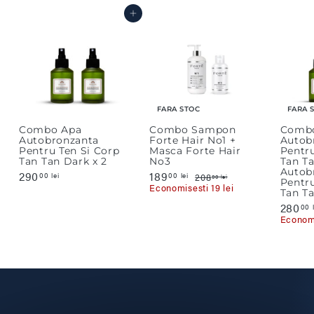
Adauga in cos
FARA STOC
FARA 
Combo Apa
Combo Sampon
Comb
Autobronzanta
Forte Hair No1 +
Autob
Pentru Ten Si Corp
Masca Forte Hair
Pentru
Tan Tan Dark x 2
No3
Tan T
Autob
290
2
P
189
1
P
00 lei
00 lei
208
2
00 lei
Pentru
r
r
9
8
0
Economisesti 19 lei
Tan Ta
e
e
8
0
9
,
t
t
P
280
00 l
,
,
0
p
r
Economi
0
0
0
r
e
l
0
0
o
t
e
l
l
m
p
i
e
e
o
r
t
o
i
i
i
m
e
o
t
i