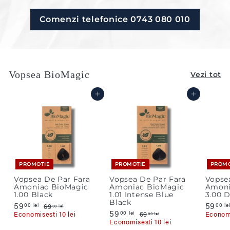
Comenzi telefonice 0743 080 010
Vopsea BioMagic
Vezi tot
Adauga in cos
Adauga in cos
PROMOTIE
PROMOTIE
PROMO
Vopsea De Par Fara
Vopsea De Par Fara
Vopse
Amoniac BioMagic
Amoniac BioMagic
Amoni
1.00 Black
1.01 Intense Blue
3.00 
Black
P
59
5
P
P
59
00 lei
00 le
69
6
00 lei
r
r
P
59
5
P
r
9
9
00 lei
Economisesti 10 lei
69
6
Economi
00 lei
e
e
,
r
r
e
9
9
,
Economisesti 10 lei
0
t
t
e
e
,
t