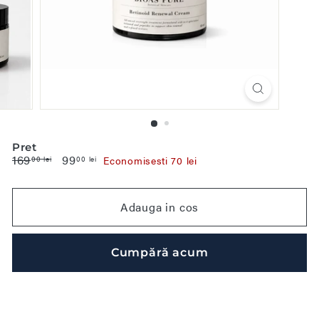
Pret
Pret
169
169,00
Pret
99
99,00
00 lei
00 lei
Economisesti 70 lei
promotie
lei
lei
Adauga in cos
Cumpără acum