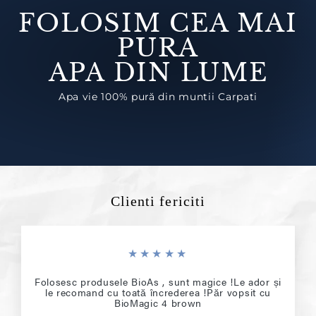
e
FOLOSIM CEA MAI
PURA
APA DIN LUME
Apa vie 100% pură din muntii Carpati
Clienti fericiti
★★★★★
Folosesc produsele BioAs , sunt magice !Le ador și
le recomand cu toată încrederea !Păr vopsit cu
BioMagic 4 brown