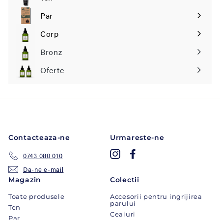
Extinde
submeniul
Par
Extinde
submeniul
Corp
Extinde
submeniul
Bronz
Oferte
Contacteaza-ne
Urmareste-ne
Instagram
Facebook
0743 080 010
Da-ne e-mail
Magazin
Colectii
Toate produsele
Accesorii pentru ingrijirea
parului
Ten
Ceaiuri
Par