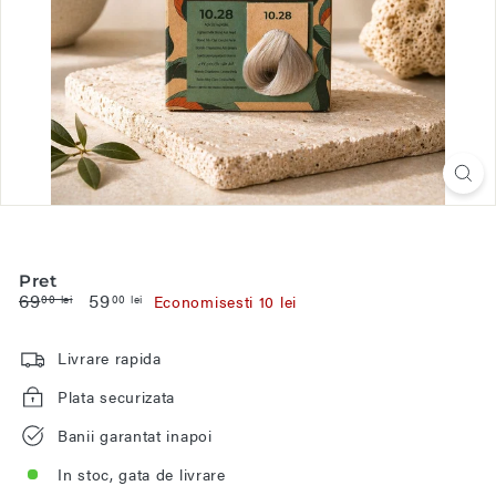
Pret
Pret
69
69,00
Pret
59
59,00
00 lei
00 lei
Economisesti 10 lei
promotie
lei
lei
Livrare rapida
Plata securizata
Banii garantat inapoi
In stoc, gata de livrare