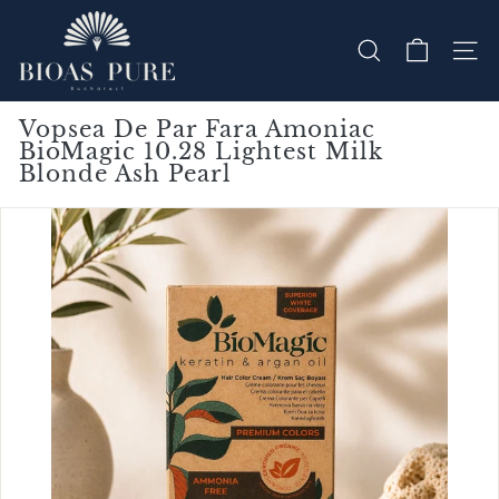
Mergi
B
catre
continut
i
CAUTA
NAVI
o
A
s
Vopsea De Par Fara Amoniac
BioMagic 10.28 Lightest Milk
Blonde Ash Pearl